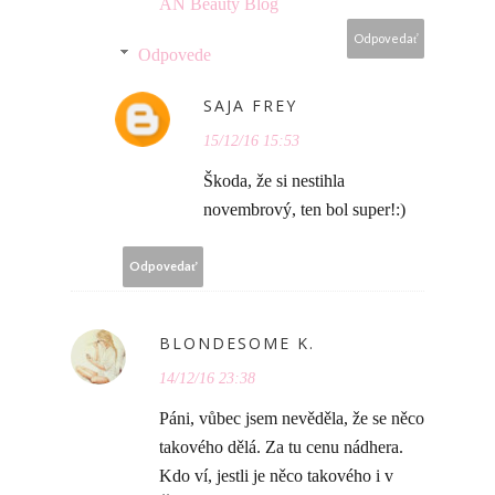
AN Beauty Blog
Odpovedať
Odpovede
SAJA FREY
15/12/16 15:53
Škoda, že si nestihla
novembrový, ten bol super!:)
Odpovedať
BLONDESOME K.
14/12/16 23:38
Páni, vůbec jsem nevěděla, že se něco
takového dělá. Za tu cenu nádhera.
Kdo ví, jestli je něco takového i v