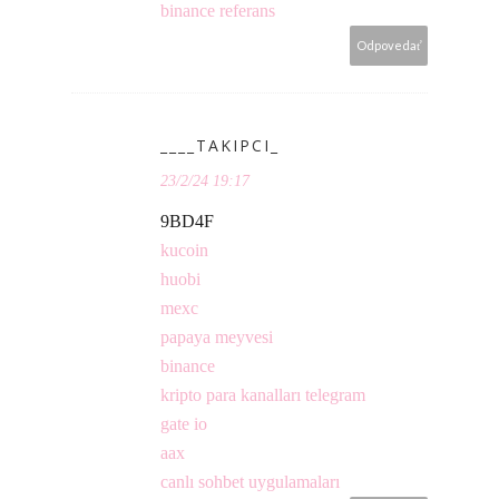
binance referans
Odpovedať
____TAKIPCI_
23/2/24 19:17
9BD4F
kucoin
huobi
mexc
papaya meyvesi
binance
kripto para kanalları telegram
gate io
aax
canlı sohbet uygulamaları