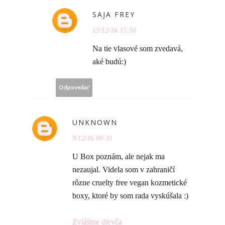
SAJA FREY
15/12/16 15:50
Na tie vlasové som zvedavá,
aké budú:)
Odpovedať
UNKNOWN
9/12/16 09:31
U Box poznám, ale nejak ma
nezaujal. Videla som v zahraničí
rôzne cruelty free vegan kozmetické
boxy, ktoré by som rada vyskúšala :)
Zvláštne dievča