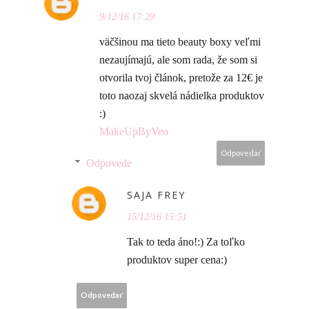
9/12/16 17:29
väčšinou ma tieto beauty boxy veľmi
nezaujímajú, ale som rada, že som si
otvorila tvoj článok, pretože za 12€ je
toto naozaj skvelá nádielka produktov
:)
MakeUpByVeo
Odpovedať
Odpovede
SAJA FREY
15/12/16 15:51
Tak to teda áno!:) Za toľko
produktov super cena:)
Odpovedať