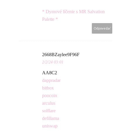
* Dymové líčenie s MR Salvation
Palette *
Odpovedať
2668BZaylee9F96F
2/2/24 03:01
AA8C2
dappradar
bitbox
poocoin
arculus
solflare
defillama
uniswap