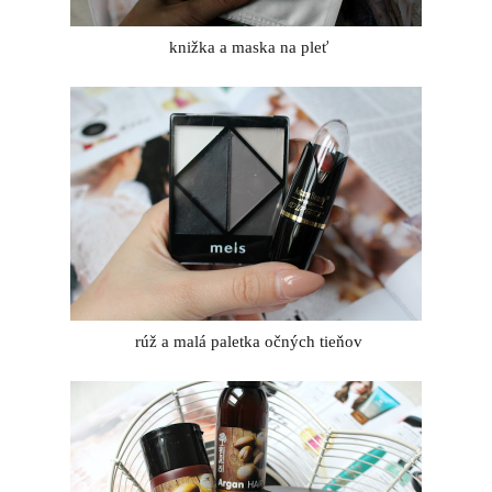
knižka a maska na pleť
rúž a malá paletka očných tieňov