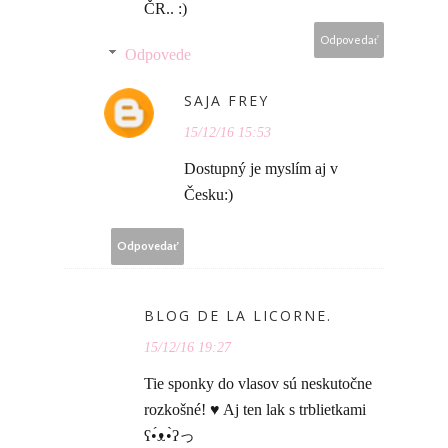
ČR.. :)
Odpovedať
Odpovede
SAJA FREY
15/12/16 15:53
Dostupný je myslím aj v
Česku:)
Odpovedať
BLOG DE LA LICORNE.
15/12/16 19:27
Tie sponky do vlasov sú neskutočne
rozkošné! ♥ Aj ten lak s trblietkami
ʕ•́ᴥ•̀ʔっ