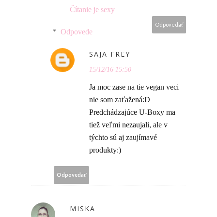
Čítanie je sexy
Odpovedať
Odpovede
SAJA FREY
15/12/16 15:50
Ja moc zase na tie vegan veci
nie som zaťažená:D
Predchádzajúce U-Boxy ma
tiež veľmi nezaujali, ale v
týchto sú aj zaujímavé
produkty:)
Odpovedať
MISKA