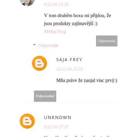
9/12/16 13:19
V tom druhém boxu mi přijdou, že
jsou produkty zajímavější :)
Miska blog
Odpovedať
Odpovede
SAJA FREY
15/12/16 15:51
Mňa práve že zaujal viac prvý:)
Odpovedať
UNKNOWN
9/12/16 17:17