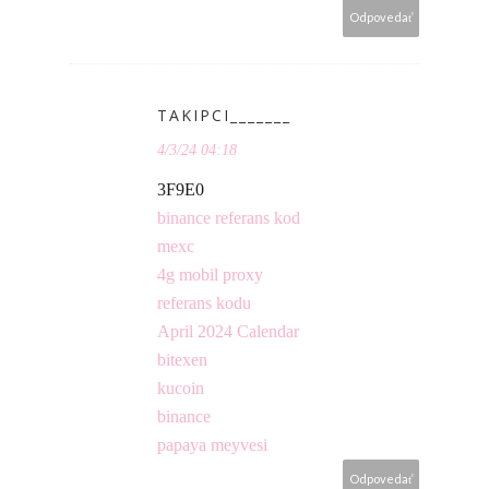
Odpovedať
TAKIPCI_______
4/3/24 04:18
3F9E0
binance referans kod
mexc
4g mobil proxy
referans kodu
April 2024 Calendar
bitexen
kucoin
binance
papaya meyvesi
Odpovedať