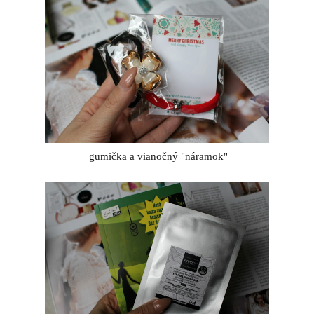
gumička a vianočný "náramok"