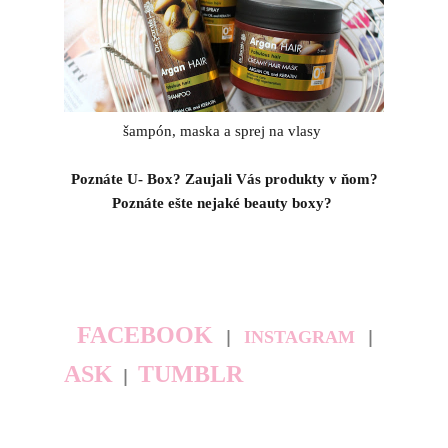
šampón, maska a sprej na vlasy
Poznáte U- Box? Zaujali Vás produkty v ňom?
Poznáte ešte nejaké beauty boxy?
FACEBOOK
|
|
INSTAGRAM
ASK
TUMBLR
|