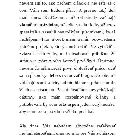
neviem ani to, ako začnem článok a nie ešte že o
čom Vám sem budem písať. A presne taký deň
mám dnes. Keďže mne už od stredy začínajú
vianočné prázdniny
, učitelia sa ako keby až teraz
spamätali a zavalili nás toľkými písomkami, že až
nechápem. Plus utorok mám termín odovzadania
jedného projektu, ktorý musím dať ešte vytlačiť a
zviazať a ktorý by mal obsahovať približne 20
strán a ja mám z toho hotové prvé štyri. Úprimne,
neviem čo mám začať prvé, či dorábať prácu, učiť
sa na písomky alebo sa venovať blogu. Do toho mi
vbiehajú samé akcie, sobotu ideme s priateľom do
Viedne a zisťujem, že mi absolútne nevychádzajú
dátumy, ako mám rozplánované články a
potrebovala by som ešte
aspoň
jeden celý mesiac,
aby som to do prázdnin všetko postíhala.
Ale dnes Vás nebudem zbytočne zaťažovať
mojimi starosťami, dnes som tu pre Vás s článkom