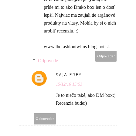
príde mi to ako Dmko box len o dosť
lepší. Najviac ma zaujali tie argánové
produkty na vlasy. Mohla by si o nich
urobiť recenziu. :)
www.thefashiontwiins.blogspot.sk
Odpovedať
Odpovede
SAJA FREY
15/12/16 15:53
Je to niečo také, ako DM-box:)
Recenzia bude:)
Odpovedať