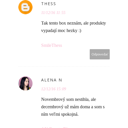
THESS
11/12/16 11:55
Tak tento box neznám, ale produkty
vypadají moc hezky :)
SmileThess
Odpovedať
ALENA N
12/12/16 15:09
Novembrový som nestihla, ale
decembrový už mám doma a som s
ním veľmi spokojná.