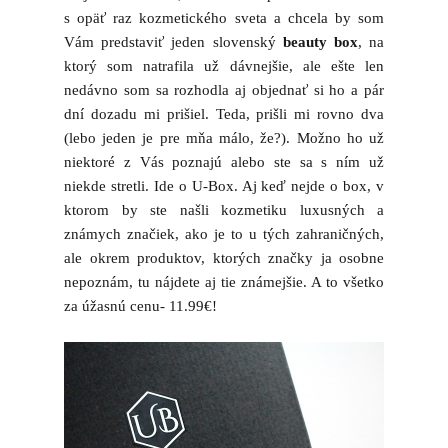
s opäť raz kozmetického sveta a chcela by som
Vám predstaviť jeden slovenský
beauty box
, na
ktorý som natrafila už dávnejšie, ale ešte len
nedávno som sa rozhodla aj objednať si ho a pár
dní dozadu mi prišiel. Teda, prišli mi rovno dva
(lebo jeden je pre mňa málo, že?). Možno ho už
niektoré z Vás poznajú alebo ste sa s ním už
niekde stretli. Ide o U-Box. Aj keď nejde o box, v
ktorom by ste našli kozmetiku luxusných a
známych značiek, ako je to u tých zahraničných,
ale okrem produktov, ktorých značky ja osobne
nepoznám, tu nájdete aj tie známejšie. A to všetko
za úžasnú cenu- 11.99€!