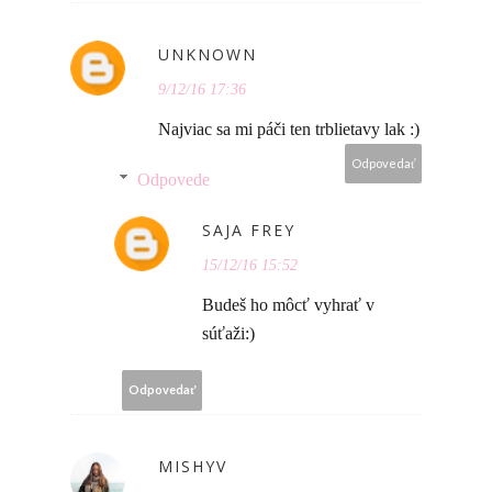
UNKNOWN
9/12/16 17:36
Najviac sa mi páči ten trblietavy lak :)
Odpovedať
Odpovede
SAJA FREY
15/12/16 15:52
Budeš ho môcť vyhrať v
súťaži:)
Odpovedať
MISHYV