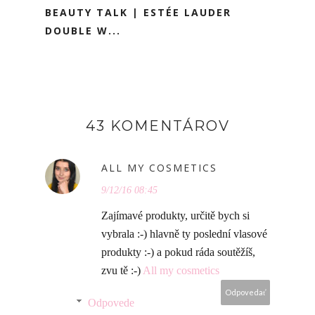
BEAUTY TALK | ESTÉE LAUDER
DOUBLE W...
43 KOMENTÁROV
ALL MY COSMETICS
9/12/16 08:45
Zajímavé produkty, určitě bych si
vybrala :-) hlavně ty poslední vlasové
produkty :-) a pokud ráda soutěžíš,
zvu tě :-)
All my cosmetics
Odpovedať
Odpovede