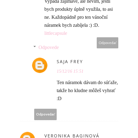
Vypadá zajímavě, ale nevím, jestli
bych produkty úplně využila, to asi
ne. Každopádně pro ten vánoční
náramek bych zabíjela :) :D.
littlecapsule
Odpovedať
Odpovede
SAJA FREY
15/12/16 15:51
Ten náramok dávam do súťaže,
takže ho kludne môžeš vyhrať
:D
Odpovedať
VERONIKA BAGINOVÁ