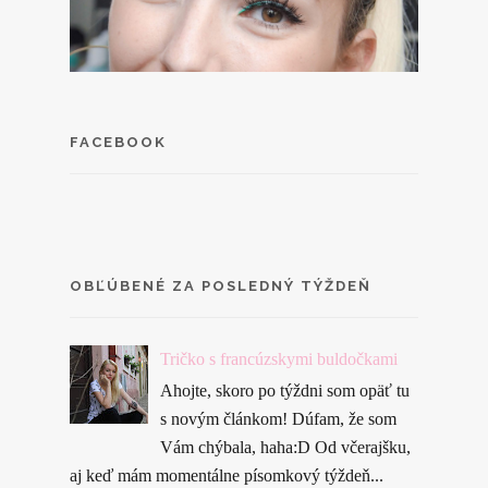
FACEBOOK
OBĽÚBENÉ ZA POSLEDNÝ TÝŽDEŇ
Tričko s francúzskymi buldočkami
Ahojte, skoro po týždni som opäť tu
s novým článkom! Dúfam, že som
Vám chýbala, haha:D Od včerajšku,
aj keď mám momentálne písomkový týždeň...