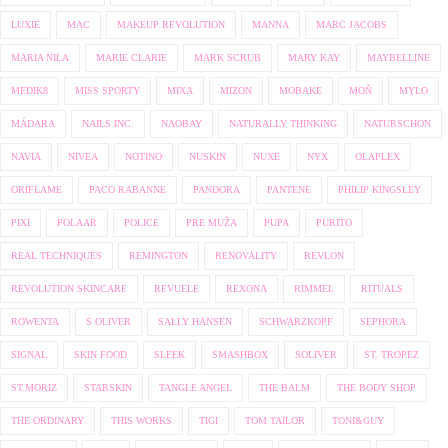
LUXIE
MAC
MAKEUP REVOLUTION
MANNA
MARC JACOBS
MARIA NILA
MARIE CLARIE
MARK SCRUB
MARY KAY
MAYBELLINE
MEDIK8
MISS SPORTY
MIXA
MIZON
MOBAKE
MOŇ
MYLO
MÁDARA
NAILS INC.
NAOBAY
NATURALLY THINKING
NATURSCHON
NAVIA
NIVEA
NOTINO
NUSKIN
NUXE
NYX
OLAPLEX
ORIFLAME
PACO RABANNE
PANDORA
PANTENE
PHILIP KINGSLEY
PIXI
POLAAR
POLICE
PRE MUŽA
PUPA
PURITO
REAL TECHNIQUES
REMINGTON
RENOVALITY
REVLON
REVOLUTION SKINCARE
REVUELE
REXONA
RIMMEL
RITUALS
ROWENTA
S OLIVER
SALLY HANSEN
SCHWARZKOPF
SEPHORA
SIGNAL
SKIN FOOD
SLEEK
SMASHBOX
SOLIVER
ST. TROPEZ
ST.MORIZ
STARSKIN
TANGLE ANGEL
THE BALM
THE BODY SHOP
THE ORDINARY
THIS WORKS
TIGI
TOM TAILOR
TONI&GUY