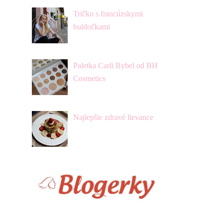
Tričko s francúzskymi
buldočkami
Paletka Carli Bybel od BH
Cosmetics
Najlepšie zdravé lievance