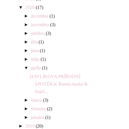
▼
2020
(17)
►
decembra
(1)
►
novembra
(3)
►
októbra
(3)
►
júla
(1)
►
júna
(1)
►
mája
(1)
▼
apríla
(1)
HAVLÍKOVA PRÍŘODNÍ
APOTÉKA ⃒ Ranná maska &
Anjel...
►
marca
(3)
►
februára
(2)
►
januára
(1)
►
2019
(20)