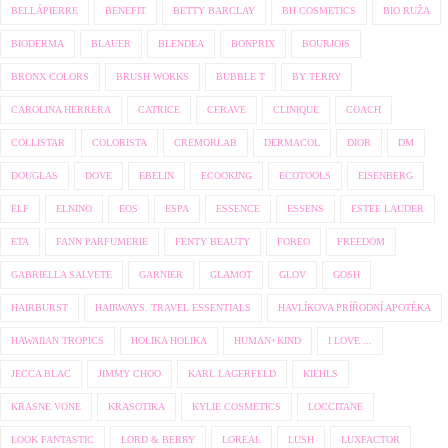
BELLÁPIERRE
BENEFIT
BETTY BARCLAY
BH COSMETICS
BIO RUŽA
BIODERMA
BLAUER
BLENDEA
BONPRIX
BOURJOIS
BRONX COLORS
BRUSH WORKS
BUBBLE T
BY TERRY
CAROLINA HERRERA
CATRICE
CERAVE
CLINIQUE
COACH
COLLISTAR
COLORISTA
CREMORLAB
DERMACOL
DIOR
DM
DOUGLAS
DOVE
EBELIN
ECOOKING
ECOTOOLS
EISENBERG
ELF
ELNINO
EOS
ESPA
ESSENCE
ESSENS
ESTEE LAUDER
ETA
FANN PARFUMERIE
FENTY BEAUTY
FOREO
FREEDOM
GABRIELLA SALVETE
GARNIER
GLAMOT
GLOV
GOSH
HAIRBURST
HAIRWAYS. TRAVEL ESSENTIALS
HAVLÍKOVA PRÍŘODNÍ APOTÉKA
HAWAIIAN TROPICS
HOLIKA HOLIKA
HUMAN+KIND
I LOVE ...
JECCA BLAC
JIMMY CHOO
KARL LAGERFELD
KIEHLS
KRASNE VONE
KRASOTIKA
KYLIE COSMETICS
LOCCITANE
LOOK FANTASTIC
LORD & BERRY
LOREAL
LUSH
LUXFACTOR