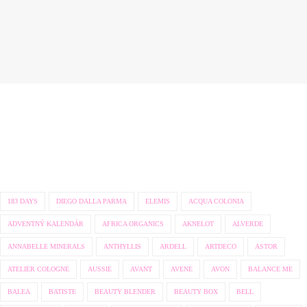
183 DAYS
DIEGO DALLA PARMA
ELEMIS
ACQUA COLONIA
ADVENTNÝ KALENDÁR
AFRICA ORGANICS
AKNELOT
ALVERDE
ANNABELLE MINERALS
ANTHYLLIS
ARDELL
ARTDECO
ASTOR
ATELIER COLOGNE
AUSSIE
AVANT
AVENE
AVON
BALANCE ME
BALEA
BATISTE
BEAUTY BLENDER
BEAUTY BOX
BELL