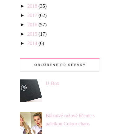
►
2018
(35)
►
2017
(62)
►
2016
(57)
►
2015
(17)
►
2014
(6)
OBĽÚBENÉ PRÍSPEVKY
U-Box
Bláznivé ružové líčenie s
paletkou Colour chaos