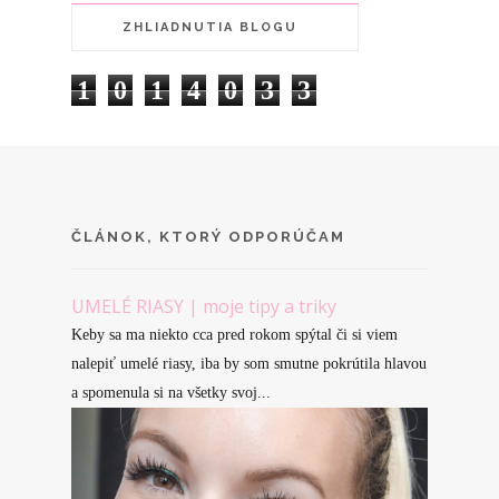
ZHLIADNUTIA BLOGU
1
0
1
4
0
3
3
ČLÁNOK, KTORÝ ODPORÚČAM
UMELÉ RIASY | moje tipy a triky
Keby sa ma niekto cca pred rokom spýtal či si viem
nalepiť umelé riasy, iba by som smutne pokrútila hlavou
a spomenula si na všetky svoj...