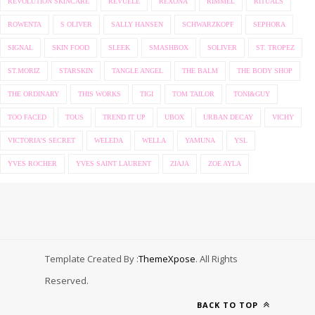
REVOLUTION SKINCARE
REVUELE
REXONA
RIMMEL
RITUALS
ROWENTA
S OLIVER
SALLY HANSEN
SCHWARZKOPF
SEPHORA
SIGNAL
SKIN FOOD
SLEEK
SMASHBOX
SOLIVER
ST. TROPEZ
ST.MORIZ
STARSKIN
TANGLE ANGEL
THE BALM
THE BODY SHOP
THE ORDINARY
THIS WORKS
TIGI
TOM TAILOR
TONI&GUY
TOO FACED
TOUS
TREND IT UP
UBOX
URBAN DECAY
VICHY
VICTORIA'S SECRET
WELEDA
WELLA
YAMUNA
YSL
YVES ROCHER
YVES SAINT LAURENT
ZIAJA
ZOE AYLA
Template Created By :
ThemeXpose
. All Rights
Reserved.
BACK TO TOP