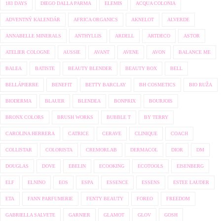
183 DAYS
DIEGO DALLA PARMA
ELEMIS
ACQUA COLONIA
ADVENTNÝ KALENDÁR
AFRICA ORGANICS
AKNELOT
ALVERDE
ANNABELLE MINERALS
ANTHYLLIS
ARDELL
ARTDECO
ASTOR
ATELIER COLOGNE
AUSSIE
AVANT
AVENE
AVON
BALANCE ME
BALEA
BATISTE
BEAUTY BLENDER
BEAUTY BOX
BELL
BELLÁPIERRE
BENEFIT
BETTY BARCLAY
BH COSMETICS
BIO RUŽA
BIODERMA
BLAUER
BLENDEA
BONPRIX
BOURJOIS
BRONX COLORS
BRUSH WORKS
BUBBLE T
BY TERRY
CAROLINA HERRERA
CATRICE
CERAVE
CLINIQUE
COACH
COLLISTAR
COLORISTA
CREMORLAB
DERMACOL
DIOR
DM
DOUGLAS
DOVE
EBELIN
ECOOKING
ECOTOOLS
EISENBERG
ELF
ELNINO
EOS
ESPA
ESSENCE
ESSENS
ESTEE LAUDER
ETA
FANN PARFUMERIE
FENTY BEAUTY
FOREO
FREEDOM
GABRIELLA SALVETE
GARNIER
GLAMOT
GLOV
GOSH