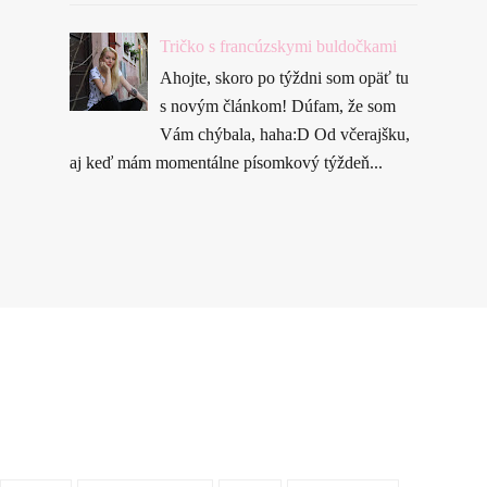
Tričko s francúzskymi buldočkami
Ahojte, skoro po týždni som opäť tu
s novým článkom! Dúfam, že som
Vám chýbala, haha:D Od včerajšku,
aj keď mám momentálne písomkový týždeň...