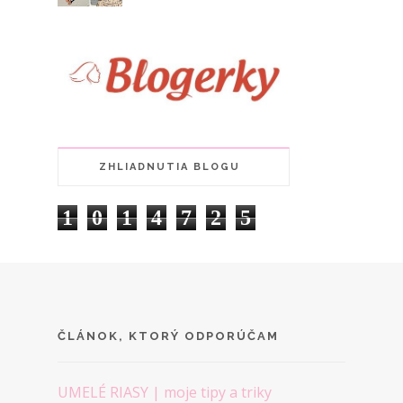
ZHLIADNUTIA BLOGU
1
0
1
4
7
2
5
ČLÁNOK, KTORÝ ODPORÚČAM
UMELÉ RIASY | moje tipy a triky