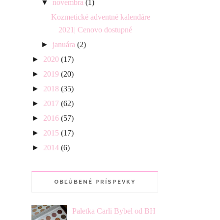
▼
novembra
(1)
Kozmetické adventné kalendáre
2021| Cenovo dostupné
►
januára
(2)
►
2020
(17)
►
2019
(20)
►
2018
(35)
►
2017
(62)
►
2016
(57)
►
2015
(17)
►
2014
(6)
OBĽÚBENÉ PRÍSPEVKY
Paletka Carli Bybel od BH