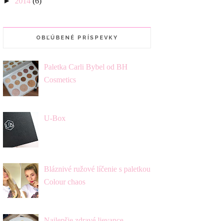
►
2014
(6)
OBĽÚBENÉ PRÍSPEVKY
Paletka Carli Bybel od BH
Cosmetics
U-Box
Bláznivé ružové líčenie s paletkou
Colour chaos
Najlepšie zdravé lievance