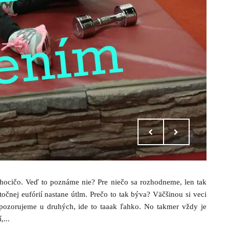
 hocičo. Veď to poznáme nie? Pre niečo sa rozhodneme, len tak
očnej eufórií nastane útlm. Prečo to tak býva? Väčšinou si veci
pozorujeme u druhých, ide to taaak ľahko. No takmer vždy je
...