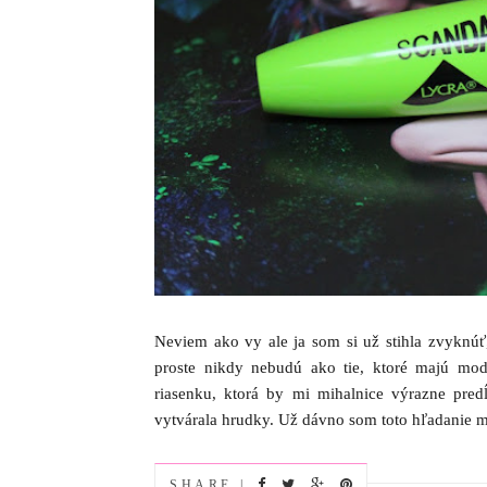
Neviem ako vy ale ja som si už stihla zvyknúť
proste nikdy nebudú ako tie, ktoré majú mod
riasenku, ktorá by mi mihalnice výrazne predĺ
vytvárala hrudky. Už dávno som toto hľadanie mo
SHARE |