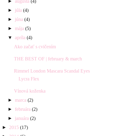
►
augusta
(4)
►
júla
(4)
►
júna
(4)
►
mája
(5)
▼
apríla
(4)
Ako začať s cvičením
THE BEST OF | february & march
Rimmel London Mascara Scandal Eyes
Lycra Flex
Vínová koženka
►
marca
(2)
►
februára
(2)
►
januára
(2)
►
2015
(17)