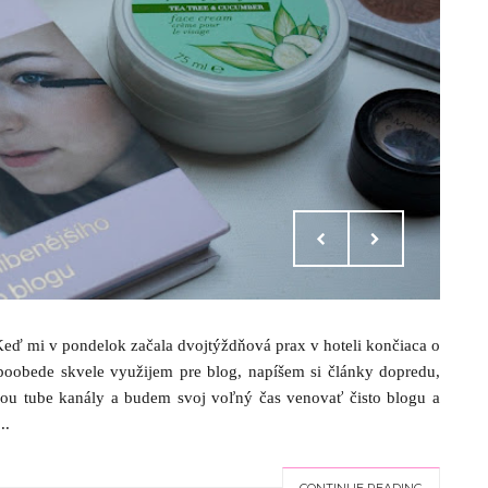
Keď mi v pondelok začala dvojtýždňová prax v hoteli končiaca o
poobede skvele využijem pre blog, napíšem si články dopredu,
you tube kanály a budem svoj voľný čas venovať čisto blogu a
..