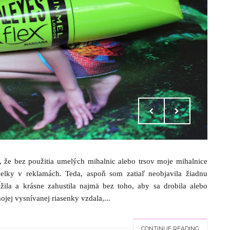
, že bez použitia umelých mihalnic alebo trsov moje mihalnice
elky v reklamách. Teda, aspoň som zatiaľ neobjavila žiadnu
žila a krásne zahustila najmä bez toho, aby sa drobila alebo
jej vysnívanej riasenky vzdala,...
CONTINUE READING