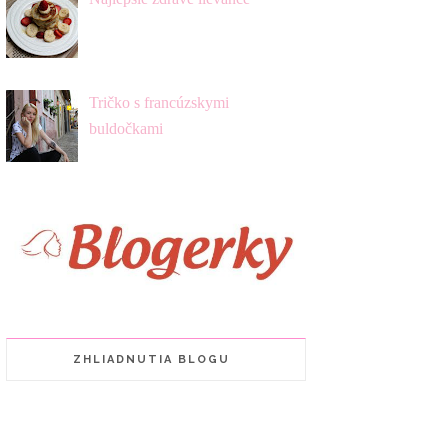
Tričko s francúzskymi
buldočkami
ZHLIADNUTIA BLOGU