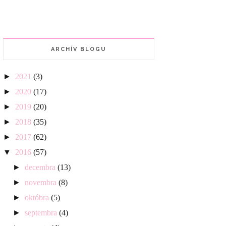
ARCHÍV BLOGU
►
2021
(3)
►
2020
(17)
►
2019
(20)
►
2018
(35)
►
2017
(62)
▼
2016
(57)
►
decembra
(13)
►
novembra
(8)
►
októbra
(5)
►
septembra
(4)