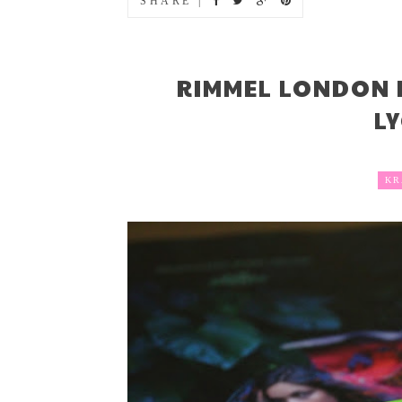
SHARE |
RIMMEL LONDON 
L
KR