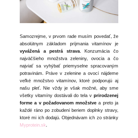
Samozrejme, v prvom rade musím povedať, že
absolútnym základom príjmania vitamínov je
vyvážená a pestrá strava
. Konzumácia čo
najväčšieho množstva zeleniny, ovocia a čo
najviať sa vyhýbať priemyselne spracovaným
potravinám. Práve v zelenine a ovocí nájdeme
veľké množstvo vitamínov, ktoré podporujú aj
našu pleť. Nie vždy je však možné, aby sme
všetky vitamíny dostávali do tela v
prirodzenej
forme a v požadovanom množstve
a preto ja
každé ráno po zobudení beriem doplnky stravy,
ktoré mi ich dodajú. Objednávam ich zo stránky
Myprotein.sk
.