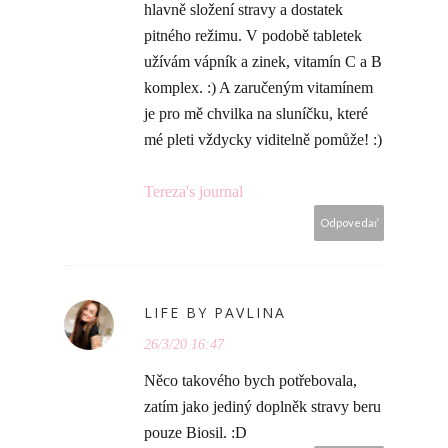
hlavně složení stravy a dostatek
pitného režimu. V podobě tabletek
užívám vápník a zinek, vitamín C a B
komplex. :) A zaručeným vitamínem
je pro mě chvilka na sluníčku, které
mé pleti vždycky viditelně pomůže! :)
Tereza's journal
Odpovedať
LIFE BY PAVLINA
26/3/20 16:47
Něco takového bych potřebovala,
zatím jako jediný doplněk stravy beru
pouze Biosil. :D