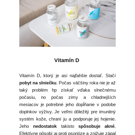
Vitamín D
Vitamín D, ktorý je asi najľahšie dostať. Stačí
pobyt na slniečku
. Počas väčšiny roka nie je až
taký problém hp získať vďaka slnečnému
počasiu, no počas zimy a chladnejších
mesiacov je potrebné jeho dopĺňanie v podobe
doplnkov výživy. Je veľmi dôležitý pre imunitný
systém kože, chraní ju a podporuje jej hojenie.
Jeho
nedostatok
takisto
spôsobuje akné
.
Efektívne pôsobí aj proti psorióze a znižuje zápal