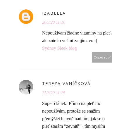
IZABELLA
20/3/20 11:10
Nepoužívam žiadne vitamíny na pleť,
ale znie to veľmi zaujímavo :)
Sydney Sleek blog
Odpovedať
TEREZA VANÍČKOVÁ
21/3/20 11:25
Super článek! Přímo na pleť nic
nepoužívám, protože se snažím
přemýšlet hlavně nad tím, jak se o
pleť starám "zevnitř" - tím myslím