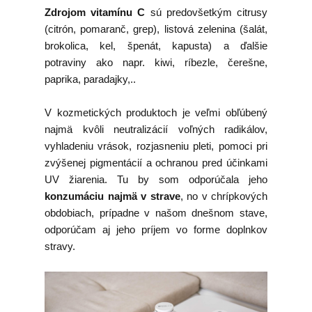
Zdrojom vitamínu C
sú predovšetkým citrusy
(citrón, pomaranč, grep), listová zelenina (šalát,
brokolica, kel, špenát, kapusta) a ďalšie
potraviny ako napr. kiwi, ríbezle, čerešne,
paprika, paradajky,..
V kozmetických produktoch je veľmi obľúbený
najmä kvôli neutralizácií voľných radikálov,
vyhladeniu vrások, rozjasneniu pleti, pomoci pri
zvýšenej pigmentácií a ochranou pred účinkami
UV žiarenia. Tu by som odporúčala jeho
konzumáciu najmä v strave
, no v chrípkových
obdobiach, prípadne v našom dnešnom stave,
odporúčam aj jeho príjem vo forme doplnkov
stravy.