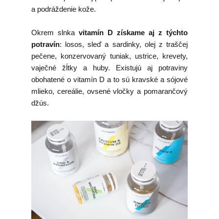
a podráždenie kože.
Okrem slnka
vitamín D získame aj z týchto
potravín
: losos, sleď a sardinky, olej z traščej
pečene, konzervovaný tuniak, ustrice, krevety,
vaječné žĺtky a huby. Existujú aj potraviny
obohatené o vitamín D a to sú kravské a sójové
mlieko, cereálie, ovsené vločky a pomarančový
džús.