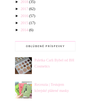
►
2018
(35)
►
2017
(62)
►
2016
(57)
►
2015
(17)
►
2014
(6)
OBĽÚBENÉ PRÍSPEVKY
Paletka Carli Bybel od BH
Cosmetics
Recenzia | Testujem
kórejské plátené masky