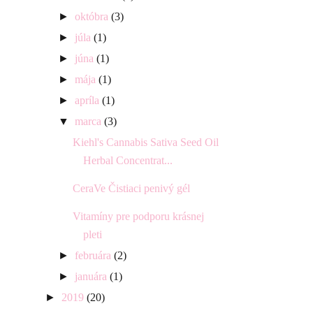
►
októbra
(3)
►
júla
(1)
►
júna
(1)
►
mája
(1)
►
apríla
(1)
▼
marca
(3)
Kiehl's Cannabis Sativa Seed Oil
Herbal Concentrat...
CeraVe Čistiaci penivý gél
Vitamíny pre podporu krásnej
pleti
►
februára
(2)
►
januára
(1)
►
2019
(20)