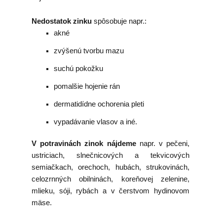
Nedostatok zinku
spôsobuje napr.:
akné
zvýšenú tvorbu mazu
suchú pokožku
pomalšie hojenie rán
dermatidídne ochorenia pleti
vypadávanie vlasov a iné.
V potravinách zinok nájdeme
napr. v pečeni,
ustriciach, slnečnicových a tekvicových
semiačkach, orechoch, hubách, strukovinách,
celozrnných obilninách, koreňovej zelenine,
mlieku, sóji, rybách a v čerstvom hydinovom
mäse.