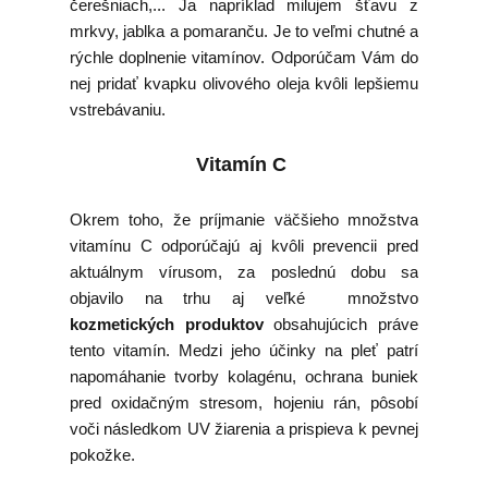
čerešniach,... Ja napríklad milujem šťavu z
mrkvy, jablka a pomaranču. Je to veľmi chutné a
rýchle doplnenie vitamínov. Odporúčam Vám do
nej pridať kvapku olivového oleja kvôli lepšiemu
vstrebávaniu.
Vitamín C
Okrem toho, že príjmanie väčšieho množstva
vitamínu C odporúčajú aj kvôli prevencii pred
aktuálnym vírusom, za poslednú dobu sa
objavilo na trhu aj veľké množstvo
kozmetických produktov
obsahujúcich práve
tento vitamín. Medzi jeho účinky na pleť patrí
napomáhanie tvorby kolagénu, ochrana buniek
pred oxidačným stresom, hojeniu rán, pôsobí
voči následkom UV žiarenia a prispieva k pevnej
pokožke.