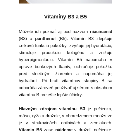
Vitamíny B3 a B5
Môžete ich poznať aj pod názvom
niacinamid
(B3) a
panthenol
(B5). Vitamín B3 zlepšuje
celkovú funkciu pokožky, zvyšuje jej hydratáciu,
stimuluje produkciu kolagénu a znižuje
hyperpigmentáciu. Vitamín B5 napomáha v
oprave bunkových tkanív, ochraňuje pokožku
pred slnečným žiarením a napomáha jej
hydratácií. Pri bratí vitamínov skupiny B sa
odporúča zároveň používať aj sérum s obsahom
vitamínu B pre ešte lepšie účinky.
Hlavným zdrojom vitamínu B3
je pečienka,
mäso, ryža a droždie, v obmedzenom množstve
je v strukovinách, obilninách a zemiakoch.
Vitamín B5
zase
nájdeme
v droždí, pečienke,