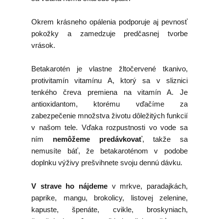
Okrem krásneho opálenia podporuje aj pevnosť
pokožky a zamedzuje predčasnej tvorbe
vrások.
Betakarotén je vlastne žltočervené tkanivo,
protivitamín vitamínu A, ktorý sa v sliznici
tenkého čreva premiena na vitamín A. Je
antioxidantom, ktorému vďačíme za
zabezpečenie množstva životu dôležitých funkcií
v našom tele. Vďaka rozpustnosti vo vode sa
ním
nemôžeme predávkovať
, takže sa
nemusíte báť, že betakaroténom v podobe
doplnku výživy prešvihnete svoju dennú dávku.
V strave ho nájdeme
v mrkve, paradajkách,
paprike, mangu, brokolicy, listovej zelenine,
kapuste, špenáte, cvikle, broskyniach,