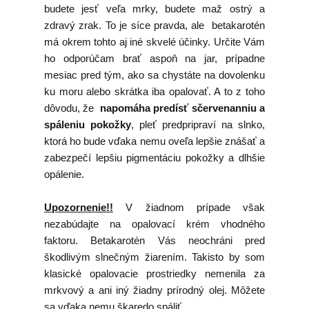
budete jesť veľa mrky, budete maž ostrý a
zdravý zrak. To je síce pravda, ale betakarotén
má okrem tohto aj iné skvelé účinky. Určite Vám
ho odporúčam brať aspoň na jar, prípadne
mesiac pred tým, ako sa chystáte na dovolenku
ku moru alebo skrátka iba opalovať. A to z toho
dôvodu, že
napomáha predísť sčervenanniu a
spáleniu pokožky
, pleť predpripraví na slnko,
ktorá ho bude vďaka nemu oveľa lepšie znášať a
zabezpečí lepšiu pigmentáciu pokožky a dlhšie
opálenie.
Upozornenie!!
V žiadnom prípade však
nezabúdajte na opalovací krém vhodného
faktoru. Betakarotén Vás neochráni pred
škodlivým slnečným žiarením. Takisto by som
klasické opalovacie prostriedky nemenila za
mrkvový a ani iný žiadny prírodný olej. Môžete
sa vďaka nemu škaredo spáliť.