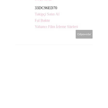
33DC96ED70
Takipçi Satın Al
Fal Baktır
Yabancı Film İzleme Siteleri
Odpovedať