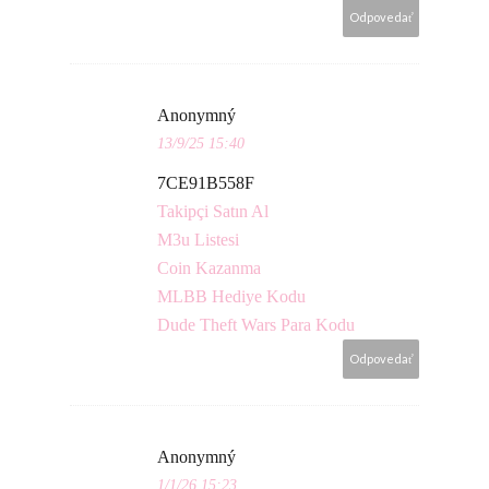
Odpovedať
Anonymný
13/9/25 15:40
7CE91B558F
Takipçi Satın Al
M3u Listesi
Coin Kazanma
MLBB Hediye Kodu
Dude Theft Wars Para Kodu
Odpovedať
Anonymný
1/1/26 15:23