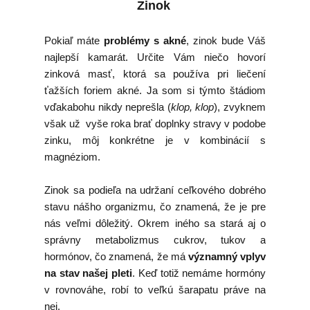
Zinok
Pokiaľ máte
problémy s akné
, zinok bude Váš
najlepší kamarát. Určite Vám niečo hovorí
zinková masť, ktorá sa používa pri liečení
ťažších foriem akné. Ja som si týmto štádiom
vďakabohu nikdy neprešla (
klop, klop
), zvyknem
však už vyše roka brať doplnky stravy v podobe
zinku, môj konkrétne je v kombinácií s
magnéziom.
Zinok sa podieľa na udržaní ceľkového dobrého
stavu nášho organizmu, čo znamená, že je pre
nás veľmi dôležitý. Okrem iného sa stará aj o
správny metabolizmus cukrov, tukov a
hormónov, čo znamená, že má
významný vplyv
na stav našej pleti
. Keď totiž nemáme hormóny
v rovnováhe, robí to veľkú šarapatu práve na
nej.