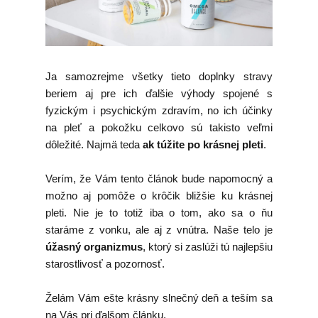
Ja samozrejme všetky tieto doplnky stravy
beriem aj pre ich ďalšie výhody spojené s
fyzickým i psychickým zdravím, no ich účinky
na pleť a pokožku celkovo sú takisto veľmi
dôležité. Najmä teda
ak túžite po krásnej pleti
.
Verím, že Vám tento článok bude napomocný a
možno aj pomôže o krôčik bližšie ku krásnej
pleti. Nie je to totiž iba o tom, ako sa o ňu
staráme z vonku, ale aj z vnútra. Naše telo je
úžasný organizmus
, ktorý si zaslúži tú najlepšiu
starostlivosť a pozornosť.
Želám Vám ešte krásny slnečný deň a teším sa
na Vás pri ďalšom článku.