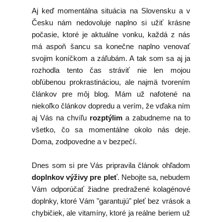
Aj keď momentálna situácia na Slovensku a v
Česku nám nedovoluje naplno si užiť krásne
počasie, ktoré je aktuálne vonku, každá z nás
má aspoň šancu sa konečne naplno venovať
svojim koníčkom a záľubám. A tak som sa aj ja
rozhodla tento čas stráviť nie len mojou
obľúbenou prokrastináciou, ale najmä tvorením
článkov pre môj blog. Mám už nafotené na
niekoľko článkov dopredu a verím, že vďaka ním
aj Vás na chvíľu
rozptýlim
a zabudneme na to
všetko, čo sa momentálne okolo nás deje.
Doma, zodpovedne a v bezpečí.
Dnes som si pre Vás pripravila článok ohľadom
doplnkov výživy pre pleť
. Nebojte sa, nebudem
Vám odporúčať žiadne predražené
kolagénové
doplnky, ktoré Vám "garantujú" pleť bez vrások a
chybičiek, ale vitamíny, ktoré ja reálne beriem už