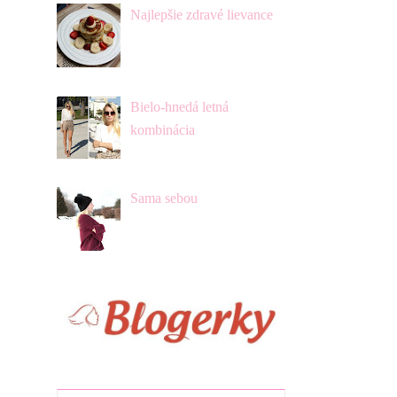
Najlepšie zdravé lievance
Bielo-hnedá letná
kombinácia
Sama sebou