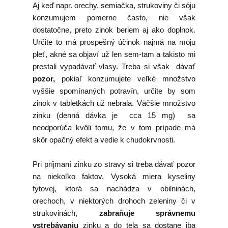
Aj keď napr. orechy, semiačka, strukoviny či sóju
konzumujem pomerne často, nie však
dostatočne, preto zinok beriem aj ako doplnok.
Určite to má prospešný účinok najmä na moju
pleť, akné sa objaví už len sem-tam a takisto mi
prestali vypadávať vlasy. Treba si však dávať
pozor,
pokiaľ konzumujete veľké množstvo
vyššie spomínaných potravín, určite by som
zinok v tabletkách už nebrala. Väčšie množstvo
zinku (denná dávka je cca 15 mg) sa
neodporúča kvôli tomu, že v tom prípade má
skôr opačný efekt a vedie k chudokrvnosti.
Pri príjmaní zinku zo stravy si treba dávať pozor
na niekoľko faktov. Vysoká miera kyseliny
fytovej, ktorá sa nachádza v obilninách,
orechoch, v niektorých drohoch zeleniny či v
strukovinách,
zabraňuje správnemu
vstrebávaniu
zinku a do tela sa dostane iba