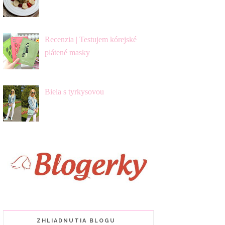
Recenzia | Testujem kórejské
plátené masky
Biela s tyrkysovou
ZHLIADNUTIA BLOGU