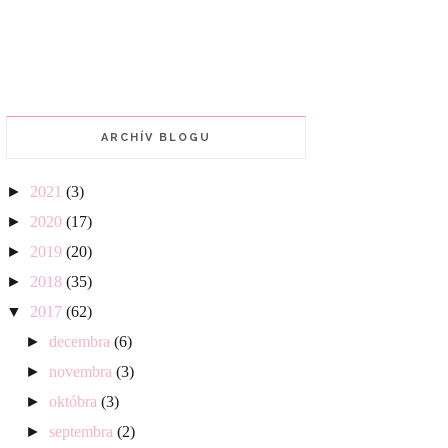
ARCHÍV BLOGU
►
2021
(3)
►
2020
(17)
►
2019
(20)
►
2018
(35)
▼
2017
(62)
►
decembra
(6)
►
novembra
(3)
►
októbra
(3)
►
septembra
(2)