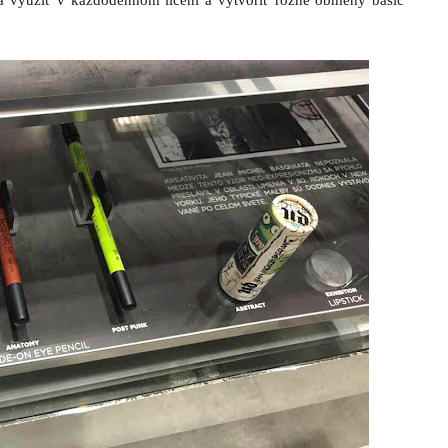
a využiť v každodennom líčení a vytvoriť rôzne obmeny basic