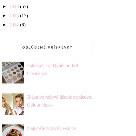
►
2016
(57)
►
2015
(17)
►
2014
(6)
OBĽÚBENÉ PRÍSPEVKY
Paletka Carli Bybel od BH
Cosmetics
Bláznivé ružové líčenie s paletkou
Colour chaos
Najlepšie zdravé lievance