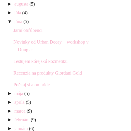
►
augusta
(5)
►
júla
(4)
▼
júna
(5)
Jarní obľúbenci
Novinky od Urban Decay + workshop v
Douglas
Testujem kórejskú kozmetiku
Recenzia na produkty Giordani Gold
Počkaj si a on príde
►
mája
(5)
►
apríla
(5)
►
marca
(9)
►
februára
(9)
►
januára
(6)