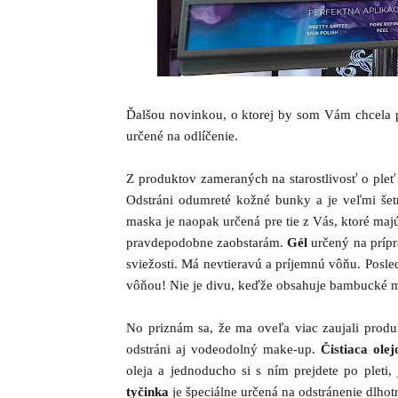
Ďalšou novinkou, o ktorej by som Vám chcela po
určené na odlíčenie.
Z produktov zameraných na starostlivosť o pleť
Odstráni odumreté kožné bunky a je veľmi še
maska je naopak určená pre tie z Vás, ktoré maj
pravdepodobne zaobstarám.
Gél
určený na prípr
sviežosti. Má nevtieravú a príjemnú vôňu. Pos
vôňou! Nie je divu, keďže obsahuje bambucké m
No priznám sa, že ma oveľa viac zaujali produ
odstráni aj vodeodolný make-up.
Čistiaca olej
oleja a jednoducho si s ním prejdete po pleti
tyčinka
je špeciálne určená na odstránenie dlhot