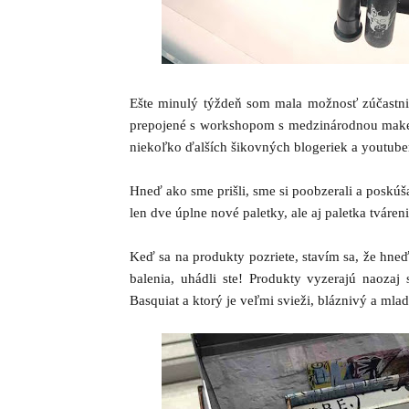
Ešte minulý týždeň som mala možnosť zúčastni
prepojené s workshopom s medzinárodnou make
niekoľko ďalších šikovných blogeriek a youtube
Hneď ako sme prišli, sme si poobzerali a poskúš
len dve úplne nové paletky, ale aj paletka tváren
Keď sa na produkty pozriete, stavím sa, že hneď 
balenia, uhádli ste! Produkty vyzerajú naozaj 
Basquiat a ktorý je veľmi svieži, bláznivý a mla