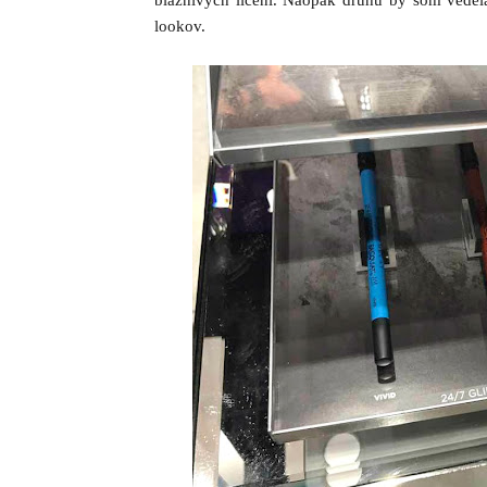
bláznivých líčení. Naopak druhú by som vedel
lookov.