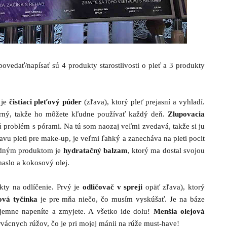
vedať/napísať sú 4 produkty starostlivosti o pleť a 3 produkty
 je
čistiaci pleťový púder
(zľava), ktorý pleť prejasní a vyhladí.
trný, takže ho môžete kľudne používať každý deň.
Zlupovacia
ú problém s pórami. Na tú som naozaj veľmi zvedavá, takže si ju
avu pleti pre make-up, je veľmi ľahký a zanecháva na pleti pocit
ledným produktom je
hydratačný balzam
, ktorý ma dostal svojou
aslo a kokosový olej.
kty na odlíčenie. Prvý je
odličovač v spreji
opäť zľava), ktorý
ová tyčinka
je pre mňa niečo, čo musím vyskúšať. Je na báze
, jemne napeníte a zmyjete. A všetko ide dolu!
Menšia o
lejová
rvácnych rúžov, čo je pri mojej mánii na rúže must-have!