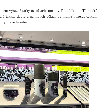
e tieto výrazné farby na očiach som si veľmi obľúbila. Tú modrú
erá takisto dobre a na mojich očiach by mohla vyzerať celkom
 by práve tú zelenú.