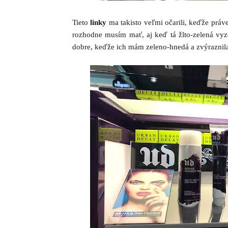
Tieto
linky
ma takisto veľmi očarili, keďže práv
rozhodne musím mať, aj keď tá žlto-zelená vyz
dobre, keďže ich mám zeleno-hnedá a zvýraznila