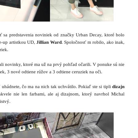
ť sa predstavenia noviniek od značky Urban Decay, ktoré bolo
-up artistkou UD,
Jillian Ward
. Spoločnosť m robilo, ako inak,
riek.
ali novinky, ktoré ma už na prvý pohľad očarili. V ponuke sú nie
iek, 3 nové odtiene rúžov a 3 odtiene ceruziek na oči.
uhádnete, čo ma na nich tak uchvátilo. Pokiaľ ste si tipli
dizajn
skvele nie len farbami, ale aj dizajnom, ktorý navrhol Michal
distvý.