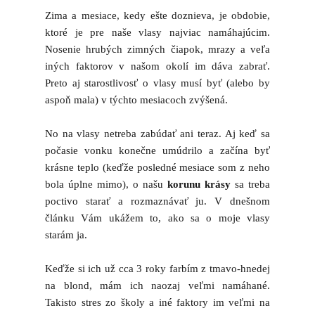
Zima a mesiace, kedy ešte doznieva, je obdobie,
ktoré je pre naše vlasy najviac namáhajúcim.
Nosenie hrubých zimných čiapok, mrazy a veľa
iných faktorov v našom okolí im dáva zabrať.
Preto aj starostlivosť o vlasy musí byť (alebo by
aspoň mala) v týchto mesiacoch zvýšená.
No na vlasy netreba zabúdať ani teraz. Aj keď sa
počasie vonku konečne umúdrilo a začína byť
krásne teplo (keďže posledné mesiace som z neho
bola úplne mimo), o našu
korunu krásy
sa treba
poctivo starať a rozmaznávať ju. V dnešnom
článku Vám ukážem to, ako sa o moje vlasy
starám ja.
Keďže si ich už cca 3 roky farbím z tmavo-hnedej
na blond, mám ich naozaj veľmi namáhané.
Takisto stres zo školy a iné faktory im veľmi na