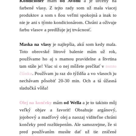
Kondicionér
mám
od Avonu
a je určený na
farbené vlasy. Z tejto rady som už mala viacej
produktov a som s ňou veľmi spokojná a inak to
nie je ani s týmto kondicionárom. Chráni a oživuje
farbu vlasov a predlžuje jej trvácnosť.
Maska na vlasy
je najlepšia, akú som kedy mala.
Toto obrovské litrové balenie mám už rok,
používame ho aj s mamou pravidelne a štvrtina
tam stále je! Viac si o nej môžete prečítať v
tomto
článku
. Používam ju raz do týždňa a vo vlasoch ju
nechávam pôsobiť 20-30 min. Och a tá úžasná
sladučká vôňa!
Olej na končeky
mám
od Wella
a je to takisto môj
veľký objav a favorit! Obsahuje argánový,
jojobový a madľový olej a naozaj viditeľne chráni
končeky pred rozštiepením. Ale samozrejme, že si
pred používaním musíte dať už tie zničené