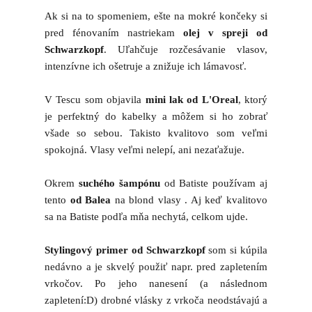
Ak si na to spomeniem, ešte na mokré končeky si
pred fénovaním nastriekam
olej v spreji od
Schwarzkopf
. Uľahčuje rozčesávanie vlasov,
intenzívne ich ošetruje a znižuje ich lámavosť.
V Tescu som objavila
mini lak od L'Oreal
, ktorý
je perfektný do kabelky a môžem si ho zobrať
všade so sebou. Takisto kvalitovo som veľmi
spokojná. Vlasy veľmi nelepí, ani nezaťažuje.
Okrem
suchého šampónu
od Batiste používam aj
tento
od Balea
na blond vlasy . Aj keď kvalitovo
sa na Batiste podľa mňa nechytá, celkom ujde.
Stylingový primer od Schwarzkopf
som si kúpila
nedávno a je skvelý použiť napr. pred zapletením
vrkočov. Po jeho nanesení (a následnom
zapletení:D) drobné vlásky z vrkoča neodstávajú a