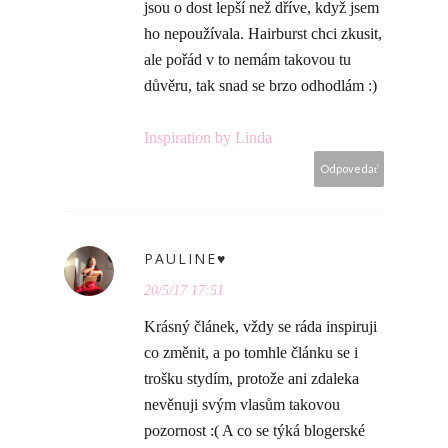
jsou o dost lepší než dříve, když jsem
ho nepoužívala. Hairburst chci zkusit,
ale pořád v to nemám takovou tu
důvěru, tak snad se brzo odhodlám :)
Inspiration by Linda
Odpovedať
PAULINE♥
20/5/17 17:51
Krásný článek, vždy se ráda inspiruji
co změnit, a po tomhle článku se i
trošku stydím, protože ani zdaleka
nevěnuji svým vlasům takovou
pozornost :( A co se týká blogerské