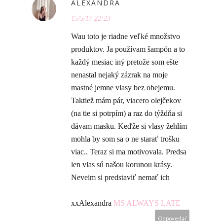
ALEXANDRA
15/5/17 22:23
Wau toto je riadne veľké množstvo
produktov. Ja používam šampón a to
každý mesiac iný pretože som ešte
nenastal nejaký zázrak na moje
mastné jemne vlasy bez obejemu.
Taktiež mám pár, viacero olejčekov
(na tie si potrpím) a raz do týždňa si
dávam masku. Keďže si vlasy žehlím
mohla by som sa o ne starať trošku
viac.. Teraz si ma motivovala. Predsa
len vlas sú našou korunou krásy.
Neveim si predstaviť nemať ich
xxAlexandra
MS ALWAYS LATE
Odpovedať