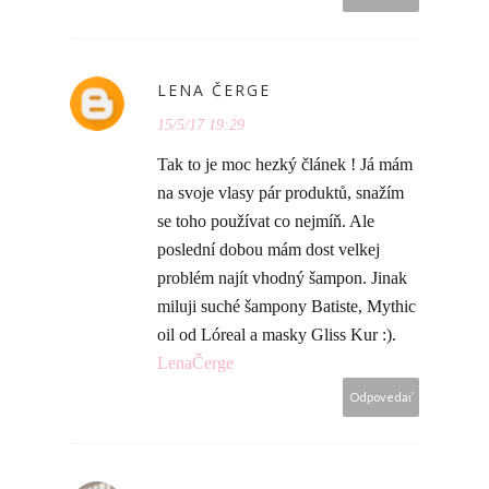
LENA ČERGE
15/5/17 19:29
Tak to je moc hezký článek ! Já mám
na svoje vlasy pár produktů, snažím
se toho používat co nejmíň. Ale
poslední dobou mám dost velkej
problém najít vhodný šampon. Jinak
miluji suché šampony Batiste, Mythic
oil od Lóreal a masky Gliss Kur :).
LenaČerge
Odpovedať