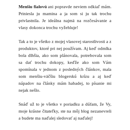
Menšiu fialovú
ani popravde neviem odkiaľ mám.
Priniesla ju mamina a ja som si ju tak trochu
privlastnila. Je ideálna najmä na rozčesávanie a
vlasy dokonca trochu vyžehluje!
Tak a to je všetko z mojej vlasovej starostlivosti a z
produktov, ktoré pri nej používam. Aj keď odmlka
bola dlhšia, ako som plánovala, potrebovala som
sa dať trochu dokopy, keďže ako som Vám
spomínala v jednom z posledných článkov, mala
som menšiu-väčšiu blogerskú krízu a aj keď
nápadov na články mám habadej, to písanie mi
nejak nešlo.
Snáď už to je všetko v poriadku a dúfam, že Vy,
moje krásne čitateľky, ste na môj blog nezanevreli
a budete ma naďalej sledovať aj naďalej!