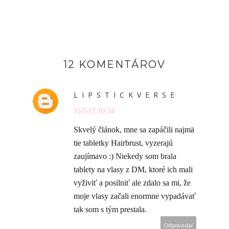
12 KOMENTÁROV
L I P S T I C K V E R S E
15/5/17 10:34
Skvelý článok, mne sa zapáčili najmä
tie tabletky Hairbrust, vyzerajú
zaujímavo :) Niekedy som brala
tablety na vlasy z DM, ktoré ich mali
vyživiť a posilniť ale zdalo sa mi, že
moje vlasy začali enormne vypadávať
tak som s tým prestala.
Odpovedať