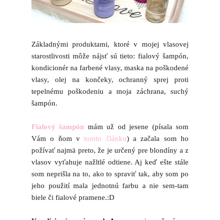
Základnými produktami, ktoré v mojej vlasovej
starostlivosti môže nájsť sú tieto: fialový šampón,
kondicionér na farbené vlasy, maska na poškodené
vlasy, olej na končeky, ochranný sprej proti
tepelnému poškodeniu a moja záchrana, suchý
šampón.
Fialový šampón
mám už od jesene (písala som
Vám o ňom v
tomto článku
) a začala som ho
požívať najmä preto, že je určený pre blondíny a z
vlasov vyťahuje nažltlé odtiene. Aj keď ešte stále
som neprišla na to, ako to spraviť tak, aby som po
jeho použití mala jednotnú farbu a nie sem-tam
biele či fialové pramene.:D