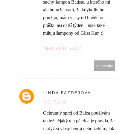
suchý šampon Batiste, u kterého mi
ale bohužel vadí, že kdykoliv ho
použiju, mám vlasy od hnědého
prášku asi další týden. Jinak také
miluju šampony od Gliss Kur. :)
AESTHETICxKAT
Odpovedať
LINDA PAZDEROVÁ
19/5/17 23:01
Ochranný sprej od Balea používám
taktéž nějaký ten pátek a je pravda, že
i když si vlasy fénuji nebo žehlím, tak