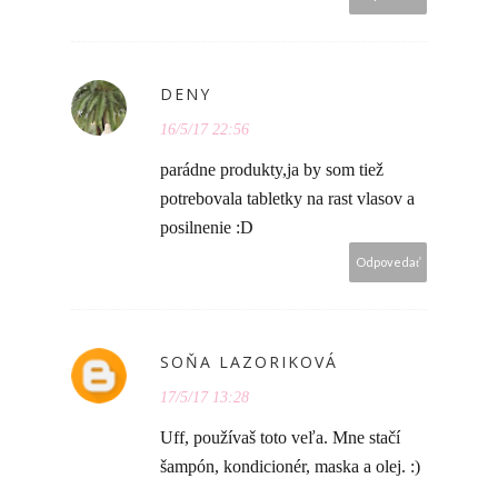
DENY
16/5/17 22:56
parádne produkty,ja by som tiež
potrebovala tabletky na rast vlasov a
posilnenie :D
Odpovedať
SOŇA LAZORIKOVÁ
17/5/17 13:28
Uff, používaš toto veľa. Mne stačí
šampón, kondicionér, maska a olej. :)