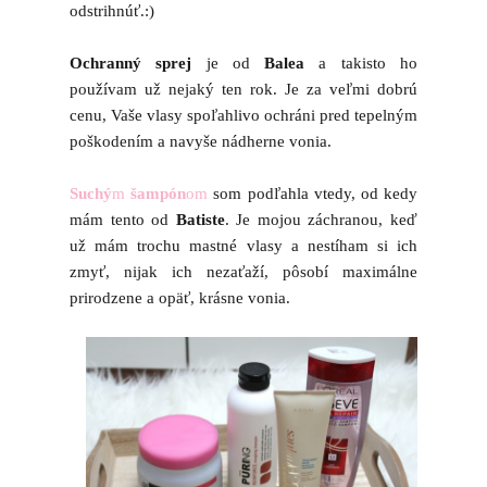
odstrihnúť.:)
Ochranný sprej
je od
Balea
a takisto ho
používam už nejaký ten rok. Je za veľmi dobrú
cenu, Vaše vlasy spoľahlivo ochráni pred tepelným
poškodením a navyše nádherne vonia.
Suchý
m
šampón
om
som podľahla vtedy, od kedy
mám tento od
Batiste
. Je mojou záchranou, keď
už mám trochu mastné vlasy a nestíham si ich
zmyť, nijak ich nezaťaží, pôsobí maximálne
prirodzene a opäť, krásne vonia.