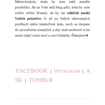
Mimochodom, mala by som takú menšiu
prosbičku. Ak sa Vám môj blog páči, bola by som
veľmi veľmi šťastná, ak by ste
zdieľali medzi
Vašich priateľov
či už na Vašich súkromných
profiloch alebo kdekoľvek inde, nech sa dostane
do povedomia ostatných a aby mali možnosť si ku
nemu nájsť cestu noví a noví čitatelia. Ďakujem!♥
FACEBOOK
A
|
|
INSTAGRAM
SK
TUMBLR
|