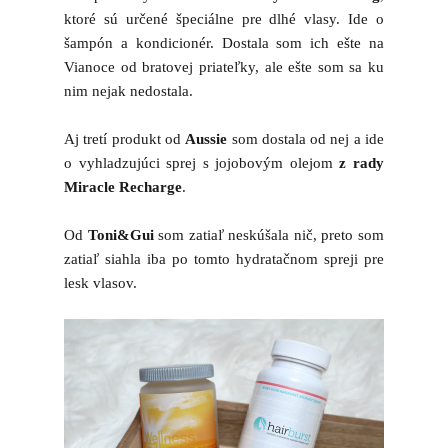
ktoré sú určené špeciálne pre dlhé vlasy. Ide o
šampón a kondicionér. Dostala som ich ešte na
Vianoce od bratovej priateľky, ale ešte som sa ku
nim nejak nedostala.
Aj tretí produkt od
Aussie
som dostala od nej a ide
o vyhladzujúci sprej s jojobovým olejom
z rady
Miracle Recharge
.
Od
Toni&Gui
som zatiaľ neskúšala nič, preto som
zatiaľ siahla iba po tomto hydratačnom spreji pre
lesk vlasov.