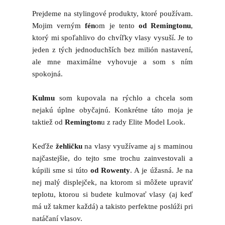
Prejdeme na stylingové produkty, ktoré používam.
Mojim verným
fén
om je tento
od Remingtonu
,
ktorý mi spoľahlivo do chvíľky vlasy vysuší. Je to
jeden z tých jednoduchších bez milión nastavení,
ale mne maximálne vyhovuje a som s ním
spokojná.
Kulmu
som kupovala na rýchlo a chcela som
nejakú úplne obyčajnú. Konkrétne táto moja je
taktiež od
Remington
u z rady Elite Model Look.
Keďže
žehličku
na vlasy využívame aj s maminou
najčastejšie, do tejto sme trochu zainvestovali a
kúpili sme si túto
od Rowenty
. A je úžasná. Je na
nej malý displejček, na ktorom si môžete upraviť
teplotu, ktorou si budete kulmovať vlasy (aj keď
má už takmer každá) a takisto perfektne poslúži pri
natáčaní vlasov.