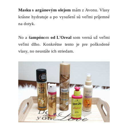
Masku s argánovým olejom
mám z Avonu. Vlasy
krásne hydratuje a po vysušení sú veľmi príjemné
na dotyk.
No a
šampón
om
od L'Oreal
som verná už veľmi
veľmi dlho. Konkrétne tento je pre poškodené
vlasy, no neustále ich striedam.