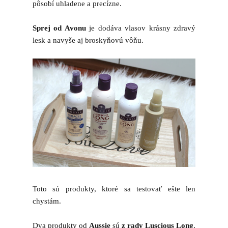
pôsobí uhladene a precízne.
Sprej od Avonu
je dodáva vlasov krásny zdravý
lesk a navyše aj broskyňovú vôňu.
Toto sú produkty, ktoré sa testovať ešte len
chystám.
Dva produkty od
Aussie
sú
z rady Luscious Long
,