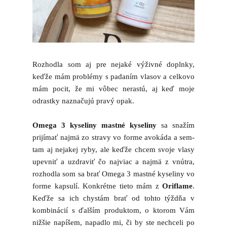
Rozhodla som aj pre nejaké výživné doplnky,
keďže mám problémy s padaním vlasov a celkovo
mám pocit, že mi vôbec nerastú, aj keď moje
odrastky naznačujú pravý opak.
Omega 3 kyseliny mastné kyseliny
sa snažím
prijímať najmä zo stravy vo forme avokáda a sem-
tam aj nejakej ryby, ale keďže chcem svoje vlasy
upevniť a uzdraviť čo najviac a najmä z vnútra,
rozhodla som sa brať Omega 3 mastné kyseliny vo
forme kapsulí. Konkrétne tieto mám z
Oriflame
.
Keďže sa ich chystám brať od tohto týždňa v
kombinácií s ďalším produktom, o ktorom Vám
nižšie napíšem, napadlo mi, či by ste nechceli po