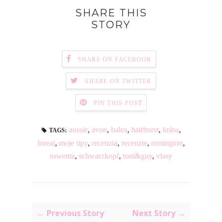
SHARE THIS
STORY
SHARE ON FACEBOOK
SHARE ON TWITTER
PIN THIS POST
aussie
,
avon
,
balea
,
hairburst
,
krása
,
TAGS:
loreal
,
moje tipy
,
recenzia
,
recenzie
,
remington
,
rowenta
,
schwarzkopf
,
toni&guy
,
vlasy
← Previous Story
Next Story →