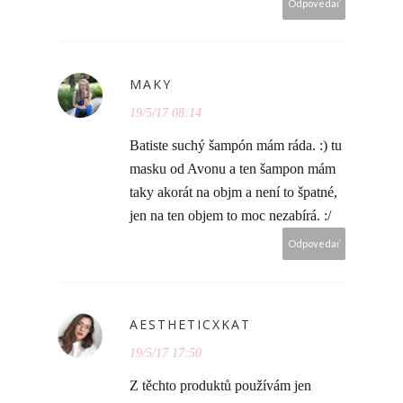
Odpovedať
MAKY
19/5/17 08:14
Batiste suchý šampón mám ráda. :) tu
masku od Avonu a ten šampon mám
taky akorát na objm a není to špatné,
jen na ten objem to moc nezabírá. :/
Odpovedať
AESTHETICXKAT
19/5/17 17:50
Z těchto produktů používám jen