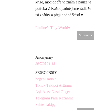
krize, moc dobře to znám a pauza je
potřeba :) Každopádně jsme rádi, že
jsi zpátky a přeji hodně štěstí ♥
Pauline’s Tiny World♥
Odpovedať
Anonymný
20/7/25 21:18
8E63C9B5D1
beğeni satın al
Tiktok Takipçi Arttırma
Aşk Acısı Nasıl Geçer
Telegram Para Kazanma
Sahte Takipçi