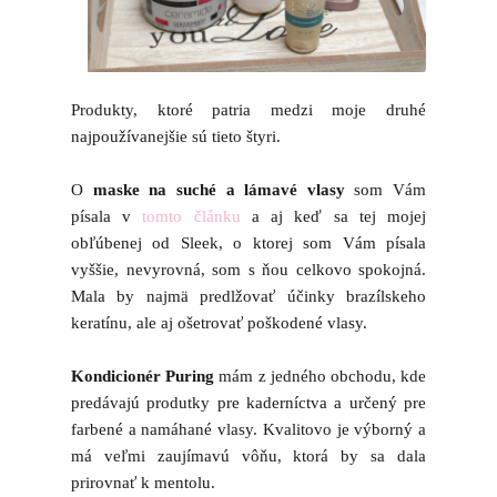
Produkty, ktoré patria medzi moje druhé
najpoužívanejšie sú tieto štyri.
O
maske na suché a lámavé vlasy
som Vám
písala v
tomto článku
a aj keď sa tej mojej
obľúbenej od Sleek, o ktorej som Vám písala
vyššie, nevyrovná, som s ňou celkovo spokojná.
Mala by najmä predlžovať účinky brazílskeho
keratínu, ale aj ošetrovať poškodené vlasy.
Kondicionér Puring
mám z jedného obchodu, kde
predávajú produtky pre kaderníctva a určený pre
farbené a namáhané vlasy. Kvalitovo je výborný a
má veľmi zaujímavú vôňu, ktorá by sa dala
prirovnať k mentolu.