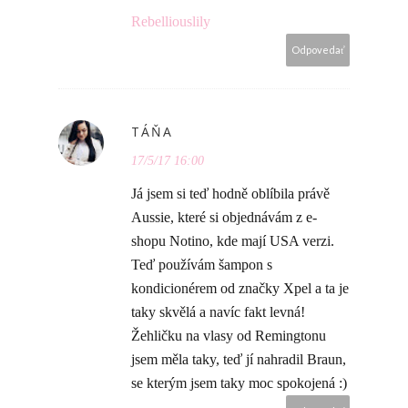
Rebelliouslily
Odpovedať
TÁŇA
17/5/17 16:00
Já jsem si teď hodně oblíbila právě
Aussie, které si objednávám z e-
shopu Notino, kde mají USA verzi.
Teď používám šampon s
kondicionérem od značky Xpel a ta je
taky skvělá a navíc fakt levná!
Žehličku na vlasy od Remingtonu
jsem měla taky, teď jí nahradil Braun,
se kterým jsem taky moc spokojená :)