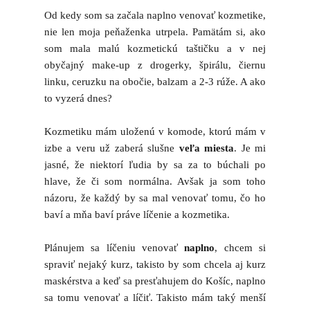
Od kedy som sa začala naplno venovať kozmetike,
nie len moja peňaženka utrpela. Pamätám si, ako
som mala malú kozmetickú taštičku a v nej
obyčajný make-up z drogerky, špirálu, čiernu
linku, ceruzku na obočie, balzam a 2-3 rúže. A ako
to vyzerá dnes?
Kozmetiku mám uloženú v komode, ktorú mám v
izbe a veru už zaberá slušne
veľa miesta
. Je mi
jasné, že niektorí ľudia by sa za to búchali po
hlave, že či som normálna. Avšak ja som toho
názoru, že každý by sa mal venovať tomu, čo ho
baví a mňa baví práve líčenie a kozmetika.
Plánujem sa líčeniu venovať
naplno
, chcem si
spraviť nejaký kurz, takisto by som chcela aj kurz
maskérstva a keď sa presťahujem do Košíc, naplno
sa tomu venovať a líčiť. Takisto mám taký menší