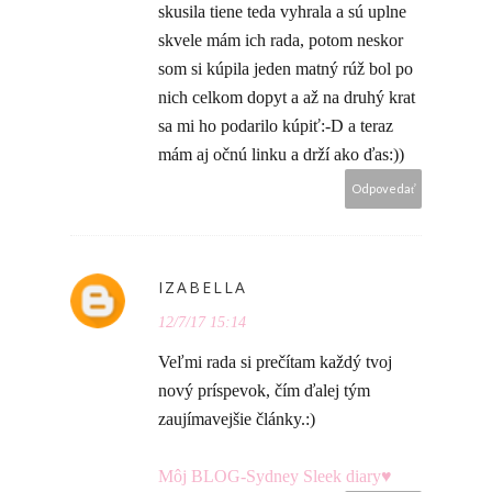
skusila tiene teda vyhrala a sú uplne
skvele mám ich rada, potom neskor
som si kúpila jeden matný rúž bol po
nich celkom dopyt a až na druhý krat
sa mi ho podarilo kúpiť:-D a teraz
mám aj očnú linku a drží ako ďas:))
Odpovedať
IZABELLA
12/7/17 15:14
Veľmi rada si prečítam každý tvoj
nový príspevok, čím ďalej tým
zaujímavejšie články.:)
Môj BLOG-Sydney Sleek diary♥