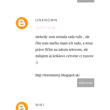
UNKNOWN
13/7/17 16:24
niekedy som nemala rada ruže , ale
čím som staršia mam ich rada, a teraz
práve fičim na takom telovom, ale
milujem aj kriklavo cervene ci ruzove
:)
http://teenmumy.blogspot.sk/
Odpovedať
NIKI