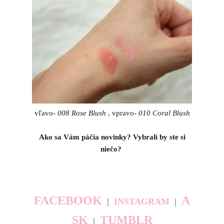
vľavo-
008 Rose Blush
, vpravo-
010 Coral Blush
Ako sa Vám páčia novinky? Vybrali by ste si
niečo?
FACEBOOK
A
|
INSTAGRAM
|
SK
TUMBLR
|