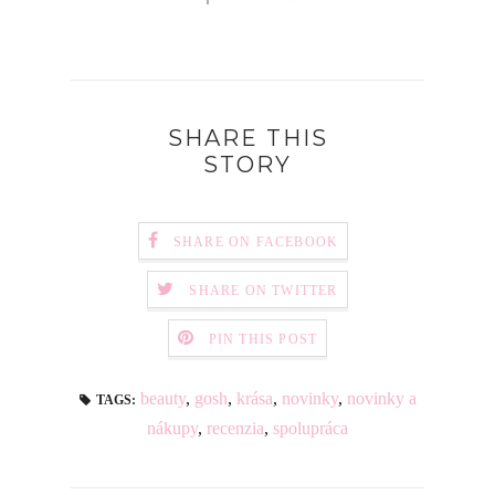
SHARE THIS
STORY
SHARE ON FACEBOOK
SHARE ON TWITTER
PIN THIS POST
beauty
,
gosh
,
krása
,
novinky
,
novinky a
TAGS:
nákupy
,
recenzia
,
spolupráca