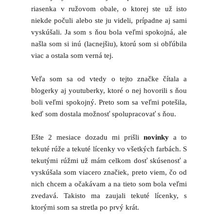
riasenka v ružovom obale, o ktorej ste už isto
niekde počuli alebo ste ju videli, prípadne aj sami
vyskúšali. Ja som s ňou bola veľmi spokojná, ale
našla som si inú (lacnejšiu), ktorú som si obľúbila
viac a ostala som verná tej.
Veľa som sa od vtedy o tejto značke čítala a
blogerky aj youtuberky, ktoré o nej hovorili s ňou
boli veľmi spokojný. Preto som sa veľmi potešila,
keď som dostala možnosť spolupracovať s ňou.
Ešte 2 mesiace dozadu mi prišli
novinky
a to
tekuté rúže a tekuté lícenky vo všetkých farbách. S
tekutými rúžmi už mám celkom dosť skúsenosť a
vyskúšala som viacero značiek, preto viem, čo od
nich chcem a očakávam a na tieto som bola veľmi
zvedavá. Takisto ma zaujali tekuté lícenky, s
ktorými som sa stretla po prvý krát.