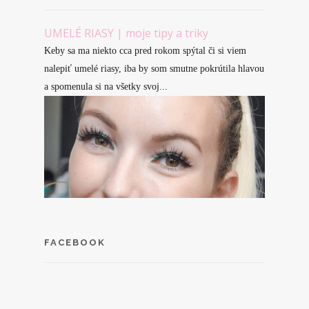
UMELÉ RIASY | moje tipy a triky
Keby sa ma niekto cca pred rokom spýtal či si viem
nalepiť umelé riasy, iba by som smutne pokrútila hlavou
a spomenula si na všetky svoj...
FACEBOOK