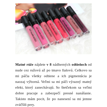
Matné rúže
nájdete
v 8
nádherných
odtieňoch
od
nude cez ružovú až po tmavo fialovú. Celkovo sa
mi páčia všetky odtiene a ich pigmentácia je
naozaj výborná. Veľmi sa mi páči výrazný matný
efekt, ktorý zanechávajú. So štetčekom sa veľmi
dobre pracuje a zabezpečí presné nanášanie.
Takisto mám pocit, že po nanesení sa mi jemne
zväčšili pery.