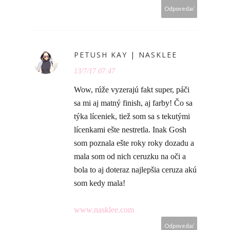
Odpovedať
PETUSH KAY | NASKLEE
13/7/17 07:47
Wow, rúže vyzerajú fakt super, páči
sa mi aj matný finish, aj farby! Čo sa
týka líceniek, tiež som sa s tekutými
lícenkami ešte nestretla. Inak Gosh
som poznala ešte roky roky dozadu a
mala som od nich ceruzku na oči a
bola to aj doteraz najlepšia ceruza akú
som kedy mala!
www.nasklee.com
Odpovedať