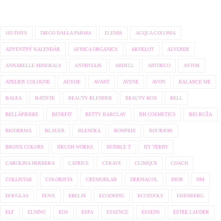
183 DAYS
DIEGO DALLA PARMA
ELEMIS
ACQUA COLONIA
ADVENTNÝ KALENDÁR
AFRICA ORGANICS
AKNELOT
ALVERDE
ANNABELLE MINERALS
ANTHYLLIS
ARDELL
ARTDECO
ASTOR
ATELIER COLOGNE
AUSSIE
AVANT
AVENE
AVON
BALANCE ME
BALEA
BATISTE
BEAUTY BLENDER
BEAUTY BOX
BELL
BELLÁPIERRE
BENEFIT
BETTY BARCLAY
BH COSMETICS
BIO RUŽA
BIODERMA
BLAUER
BLENDEA
BONPRIX
BOURJOIS
BRONX COLORS
BRUSH WORKS
BUBBLE T
BY TERRY
CAROLINA HERRERA
CATRICE
CERAVE
CLINIQUE
COACH
COLLISTAR
COLORISTA
CREMORLAB
DERMACOL
DIOR
DM
DOUGLAS
DOVE
EBELIN
ECOOKING
ECOTOOLS
EISENBERG
ELF
ELNINO
EOS
ESPA
ESSENCE
ESSENS
ESTEE LAUDER