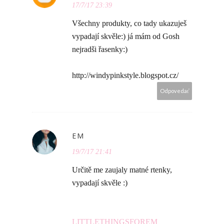
17/7/17 23:39
Všechny produkty, co tady ukazuješ
vypadají skvěle:) já mám od Gosh
nejradši řasenky:)
http://windypinkstyle.blogspot.cz/
Odpovedať
EM
19/7/17 21:41
Určitě me zaujaly matné rtenky,
vypadají skvěle :)
LITTLETHINGSFOREM