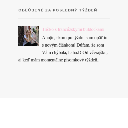
OBĽÚBENÉ ZA POSLEDNÝ TÝŽDEŇ
Tričko s francúzskymi buldočkami
Ahojte, skoro po týždni som opäť tu
s novým článkom! Dúfam, že som
Vám chýbala, haha:D Od včerajšku,
aj keď mám momentálne písomkový týždeň...