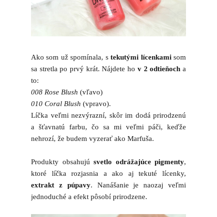
Ako som už spomínala, s
tekutými lícenkami
som
sa stretla po prvý krát. Nájdete ho
v 2 odtieňoch
a
to:
008 Rose Blush
(vľavo)
010 Coral Blush
(vpravo).
Líčka veľmi nezvýrazní, skôr im dodá prirodzenú
a šťavnatú farbu, čo sa mi veľmi páči, keďže
nehrozí, že budem vyzerať ako Marfuša.
Produkty obsahujú
svetlo odrážajúce pigmenty
,
ktoré líčka rozjasnia a ako aj tekuté lícenky,
extrakt z púpavy
. Nanášanie je naozaj veľmi
jednoduché a efekt pôsobí prirodzene.