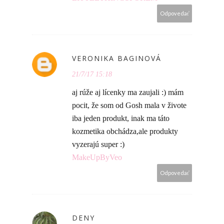
Odpovedať
VERONIKA BAGINOVÁ
21/7/17 15:18
aj rúže aj lícenky ma zaujali :) mám
pocit, že som od Gosh mala v živote
iba jeden produkt, inak ma táto
kozmetika obchádza,ale produkty
vyzerajú super :)
MakeUpByVeo
Odpovedať
DENY