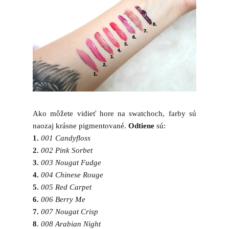
Ako môžete vidieť hore na swatchoch, farby sú
naozaj krásne pigmentované.
Odtiene
sú:
1.
001 Candyfloss
2.
002 Pink Sorbet
3.
003 Nougat Fudge
4.
004 Chinese Rouge
5.
005 Red Carpet
6.
006 Berry Me
7.
007 Nougat Crisp
8
.
008 Arabian Night