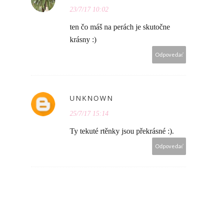
23/7/17 10:02
ten čo máš na perách je skutočne
krásny :)
Odpovedať
UNKNOWN
25/7/17 15:14
Ty tekuté rtěnky jsou překrásné :).
Odpovedať