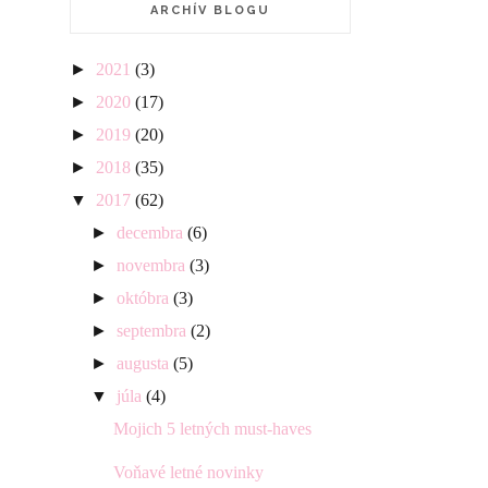
ARCHÍV BLOGU
►
2021
(3)
►
2020
(17)
►
2019
(20)
►
2018
(35)
▼
2017
(62)
►
decembra
(6)
►
novembra
(3)
►
októbra
(3)
►
septembra
(2)
►
augusta
(5)
▼
júla
(4)
Mojich 5 letných must-haves
Voňavé letné novinky