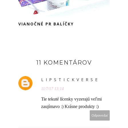
VIANOČNÉ PR BALÍČKY
11 KOMENTÁROV
L I P S T I C K V E R S E
11/7/17 13:14
Tie tekuté lícenky vyzerajú veľmi
zaujímavo :) Krásne produkty :)
Odpovedať