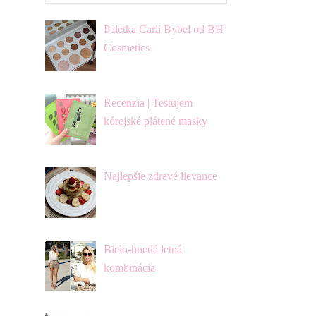
Paletka Carli Bybel od BH
Cosmetics
Recenzia | Testujem
kórejské plátené masky
Najlepšie zdravé lievance
Bielo-hnedá letná
kombinácia