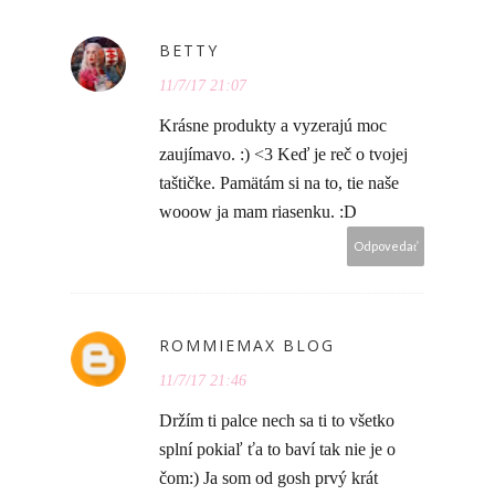
BETTY
11/7/17 21:07
Krásne produkty a vyzerajú moc
zaujímavo. :) <3 Keď je reč o tvojej
taštičke. Pamätám si na to, tie naše
wooow ja mam riasenku. :D
Odpovedať
ROMMIEMAX BLOG
11/7/17 21:46
Držím ti palce nech sa ti to všetko
splní pokiaľ ťa to baví tak nie je o
čom:) Ja som od gosh prvý krát