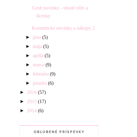
Gosh novinky - tekuté rúže a
lícenky
Kozmetické novinky a nákupy 2
►
júna
(5)
►
mája
(5)
►
apríla
(5)
►
marca
(9)
►
februára
(9)
►
januára
(6)
►
2016
(57)
►
2015
(17)
►
2014
(6)
OBĽÚBENÉ PRÍSPEVKY