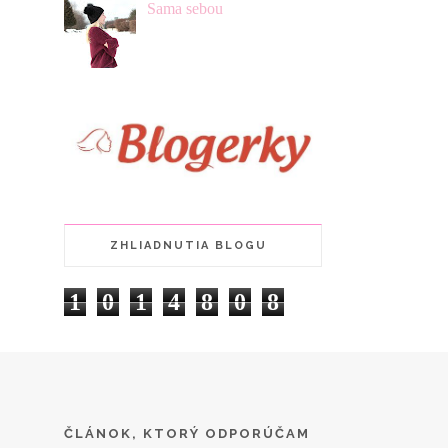
Sama sebou
ZHLIADNUTIA BLOGU
1
0
1
4
8
0
8
ČLÁNOK, KTORÝ ODPORÚČAM