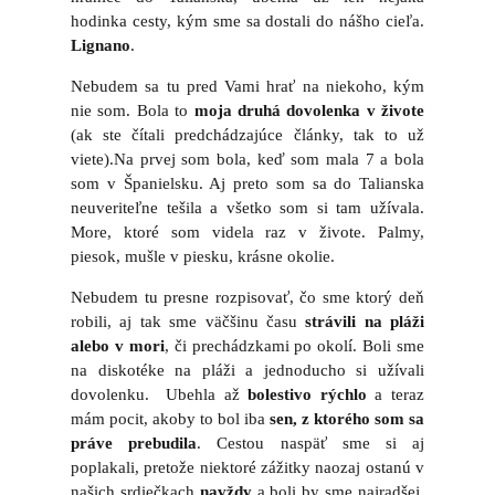
hodinka cesty, kým sme sa dostali do nášho cieľa.
Lignano
.
Nebudem sa tu pred Vami hrať na niekoho, kým
nie som. Bola to
moja druhá dovolenka v živote
(ak ste čítali predchádzajúce články, tak to už
viete).Na prvej som bola, keď som mala 7 a bola
som v Španielsku. Aj preto som sa do Talianska
neuveriteľne tešila a všetko som si tam užívala.
More, ktoré som videla raz v živote. Palmy,
piesok, mušle v piesku, krásne okolie.
Nebudem tu presne rozpisovať, čo sme ktorý deň
robili, aj tak sme väčšinu času
strávili na pláži
alebo v mori
, či prechádzkami po okolí. Boli sme
na diskotéke na pláži a jednoducho si užívali
dovolenku. Ubehla až
bolestivo rýchlo
a teraz
mám pocit, akoby to bol iba
sen, z ktorého som sa
práve prebudila
. Cestou naspäť sme si aj
poplakali, pretože niektoré zážitky naozaj ostanú v
našich srdiečkach
navždy
a boli by sme najradšej,