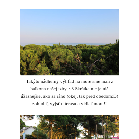
Takýto nádherný výhľad na more sme mali z
balkóna našej izby. <3 Skrátka nie je nič
úžasnejšie, ako sa ráno (okej, tak pred obedom:D)
zobudiť, vyjsť n terasu a vidieť more!!