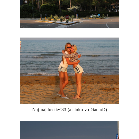
Naj-naj bestie<33 (a slnko v očiach:D)