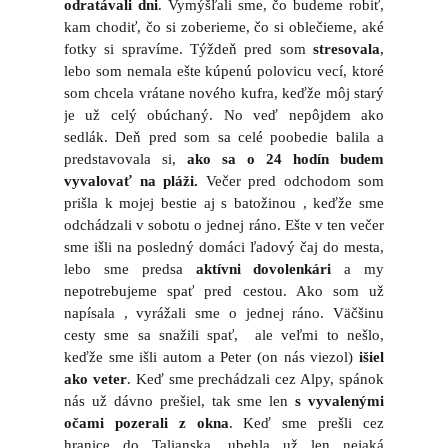
odratávali dni
. Vymýšľali sme, čo budeme robiť,
kam chodiť, čo si zoberieme, čo si oblečieme, aké
fotky si spravíme. Týždeň pred som
stresovala
,
lebo som nemala ešte kúpenú polovicu vecí, ktoré
som chcela vrátane nového kufra, keďže môj starý
je už celý obúchaný. No veď nepôjdem ako
sedlák. Deň pred som sa celé poobedie balila a
predstavovala si,
ako sa o 24 hodín budem
vyvalovať na pláži.
Večer pred odchodom som
prišla k mojej bestie aj s batožinou , keďže sme
odchádzali v sobotu o jednej ráno. Ešte v ten večer
sme išli na posledný domáci ľadový čaj do mesta,
lebo sme predsa
aktívni dovolenkári
a my
nepotrebujeme spať pred cestou. Ako som už
napísala , vyrážali sme o jednej ráno. Väčšinu
cesty sme sa snažili spať, ale veľmi to nešlo,
keďže sme išli autom a Peter (on nás viezol)
išiel
ako veter
. Keď sme prechádzali cez Alpy, spánok
nás už dávno prešiel, tak sme len
s vyvalenými
očami pozerali z okna
. Keď sme prešli cez
hranice do Talianska, ubehla už len nejaká