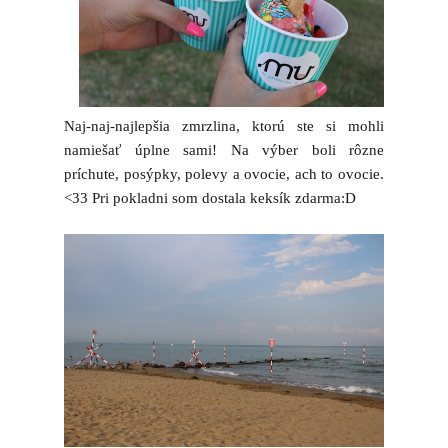
Naj-naj-najlepšia zmrzlina, ktorú ste si mohli
namiešať úplne sami! Na výber boli rôzne
príchute, posýpky, polevy a ovocie, ach to ovocie.
<33 Pri pokladni som dostala keksík zdarma:D