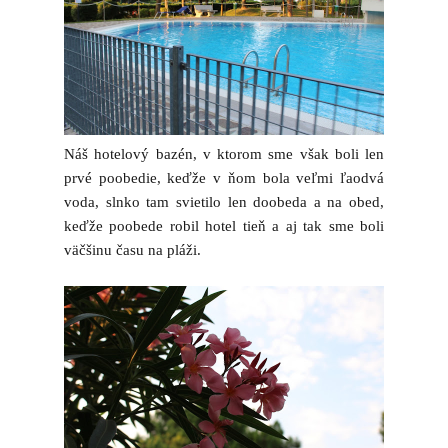
Náš hotelový bazén, v ktorom sme však boli len
prvé poobedie, keďže v ňom bola veľmi ľaodvá
voda, slnko tam svietilo len doobeda a na obed,
keďže poobede robil hotel tieň a aj tak sme boli
väčšinu času na pláži.