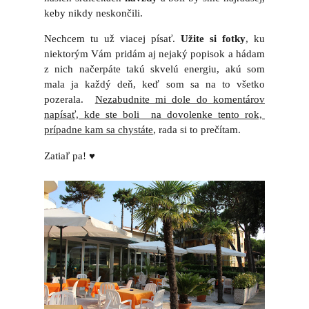
keby nikdy neskončili.
Nechcem tu už viacej písať.
Užite si fotky
, ku
niektorým Vám pridám aj nejaký popisok a hádam
z nich načerpáte takú skvelú energiu, akú som
mala ja každý deň, keď som sa na to všetko
pozerala.
Nezabudnite mi dole do komentárov
napísať, kde ste boli na dovolenke tento rok,
prípadne kam sa chystáte
, rada si to prečítam.
Zati
aľ pa! ♥